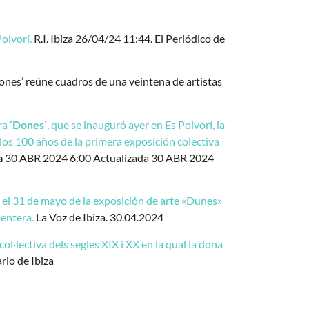
olvorí.
R.I. Ibiza 26/04/24 11:44. El Periódico de
ones’ reúne cuadros de una veintena de artistas
tra
‘Dones’
, que se inauguró ayer en Es Polvorí, la
 los 100 años de la primera exposición colectiva
a
30 ABR 2024 6:00 Actualizada 30 ABR 2024
ta el 31 de mayo de la exposición de arte «Dunes»
mentera.
La Voz de Ibiza. 30.04.2024
col·lectiva dels segles XIX i XX en la qual la dona
rio de Ibiza