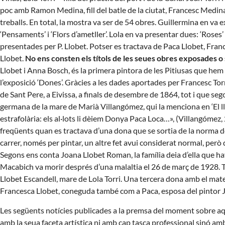
poc amb Ramon Medina, fill del batle de la ciutat, Francesc Medina 
treballs. En total, la mostra va ser de 54 obres. Guillermina en va ex
‘Pensaments’ i ‘Flors d’ametller’. Lola en va presentar dues: ‘Roses’ 
presentades per P. Llobet. Potser es tractava de Paca Llobet, Fra
Llobet.
No ens consten els títols de les seues obres exposades o 
Llobet i Anna Bosch, és la primera pintora de les Pitiusas que hem 
l’exposició ‘Dones’. Gràcies a les dades aportades per Francesc To
de Sant Pere, a Eivissa, a finals de desembre de 1864, tot i que s
germana de la mare de Marià Villangómez, qui la menciona en ‘El ll
estrafolària: els al·lots li dèiem Donya Paca Loca…», (Villangómez,
freqüents quan es tractava d’una dona que se sortia de la norma d
carrer, només per pintar, un altre fet avui considerat normal, però
Segons ens conta Joana Llobet Roman, la família deia d’ella que hav
Macabich va morir després d’una malaltia el 26 de març de 1928. T
Llobet Escandell, mare de Lola Torri. Una tercera dona amb el mateix
Francesca Llobet, coneguda també com a Paca, esposa del pintor J
Les següents notícies publicades a la premsa del moment sobre aqu
amb la seua faceta artística ni amb cap tasca professional sinó amb