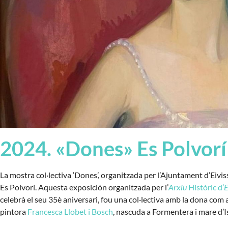
2024. «Dones» Es Polvorí
La mostra col·lectiva ‘Dones’, organitzada per l’Ajuntament d’Eivissa
Es Polvorí. Aquesta exposición organitzada per l’
Arxiu
Històric d’
E
celebrà el seu 35è aniversari, fou una col·lectiva amb la dona com 
pintora
Francesca Llobet i Bosch
, nascuda a Formentera i mare d’I