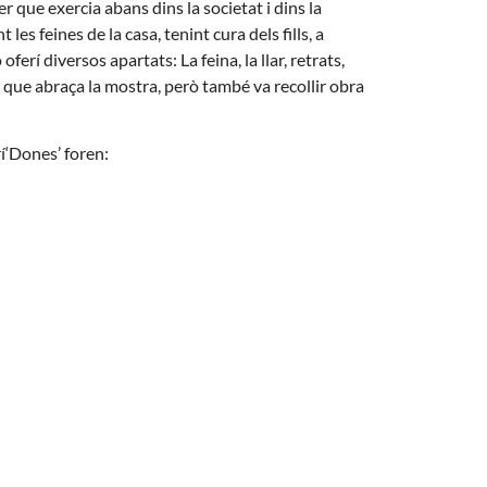
r que exercia abans dins la societat i dins la
 les feines de la casa, tenint cura dels fills, a
ferí diversos apartats: La feina, la llar, retrats,
a que abraça la mostra, però també va recollir obra
rí‘Dones’ foren: