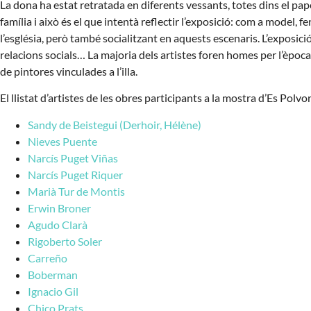
La dona ha estat retratada en diferents vessants, totes dins el pape
família i això és el que intentà reflectir l’exposició: com a model, fent
l’església, però també socialitzant en aquests escenaris. L’exposició o
relacions socials… La majoria dels artistes foren homes per l’èpoc
de pintores vinculades a l’illa.
El llistat d’artistes de les obres participants a la mostra d’Es Polvo
Sandy de Beistegui (Derhoir, Hélène)
Nieves Puente
Narcís Puget Viñas
Narcís Puget Riquer
Marià Tur de Montis
Erwin Broner
Agudo Clarà
Rigoberto Soler
Carreño
Boberman
Ignacio Gil
Chico Prats