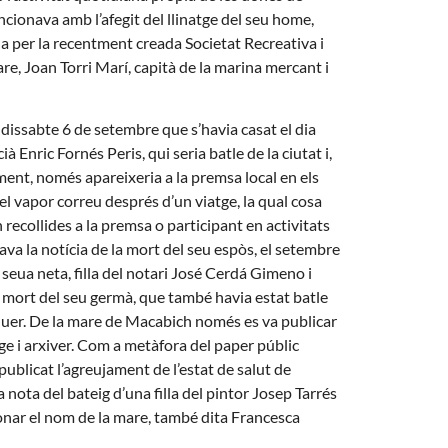
encionava amb l’afegit del llinatge del seu home,
a per la recentment creada Societat Recreativa i
re, Joan Torri Marí, capità de la marina mercant i
 dissabte 6 de setembre que s’havia casat el dia
 Enric Fornés Peris, qui seria batle de la ciutat i,
ent, només apareixeria a la premsa local en els
 el vapor correu després d’un viatge, la qual cosa
recollides a la premsa o participant en activitats
va la notícia de la mort del seu espòs, el setembre
eua neta, filla del notari José Cerdá Gimeno i
 mort del seu germà, que també havia estat batle
Riquer. De la mare de Macabich només es va publicar
onge i arxiver. Com a metàfora del paper públic
ublicat l’agreujament de l’estat de salut de
 nota del bateig d’una filla del pintor Josep Tarrés
ionar el nom de la mare, també dita Francesca