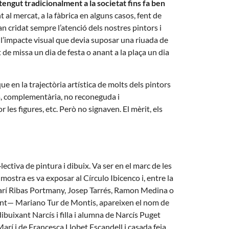
tengut tradicionalment a la societat fins fa ben
t al mercat, a la fàbrica en alguns casos, fent de
han cridat sempre l’atenció dels nostres pintors i
r l’impacte visual que devia suposar una riuada de
de missa un dia de festa o anant a la plaça un dia
ue en la trajectòria artística de molts dels pintors
a, complementària, no reconeguda i
les figures, etc. Però no signaven. El mèrit, els
ectiva de pintura i dibuix. Va ser en el marc de les
mostra es va exposar al Círculo Ibicenco i, entre la
 Marí Ribas Portmany, Josep Tarrés, Ramon Medina o
güent— Mariano Tur de Montis, apareixen el nom de
ibuixant Narcís i filla i alumna de Narcís Puget
 Marí i de Francesca Llobet Escandell i casada feia