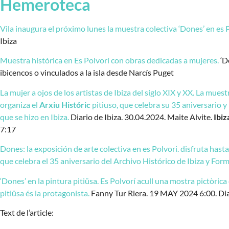
Hemeroteca
Vila inaugura el próximo lunes la muestra colectiva ‘Dones’ en es P
Ibiza
Muestra histórica en Es Polvorí con obras dedicadas a mujeres.
‘D
ibicencos o vinculados a la isla desde Narcís Puget
La mujer a ojos de los artistas de Ibiza del siglo XIX y XX. La mues
organiza el
Arxiu Históric
pitiuso, que celebra su 35 aniversario y
que se hizo en Ibiza.
Diario de Ibiza. 30.04.2024. Maite Alvite.
Ibiz
7:17
Dones: la exposición de arte colectiva en es Polvori. disfruta has
que celebra el 35 aniversario del Archivo Histórico de Ibiza y For
‘Dones’ en la pintura pitiüsa. Es Polvorí acull una mostra pictòrica 
pitiüsa és la protagonista.
Fanny Tur Riera. 19 MAY 2024 6:00. Dia
Text de l’article: