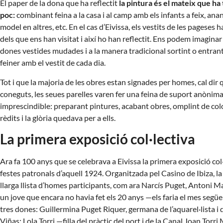
El paper de la dona que ha reflectit
la pintura és el mateix que ha 
poc:
combinant feina a la casa i al camp amb els infants a feix, anan
model en altres, etc. En el cas d’Eivissa, els vestits de les pageses 
dels que ens han visitat i així ho han reflectit. Ens podem imagina
dones vestides mudades i a la manera tradicional sortint o entrant 
feiner amb el vestit de cada dia.
Tot i que la majoria de les obres estan signades per homes, cal dir q
coneguts, les seues parelles varen fer una feina de suport anònim
imprescindible: preparant pintures, acabant obres, omplint de color 
rèdits i la glòria quedava per a ells.
La primera exposició col·lectiva
Ara fa 100 anys que se celebrava a Eivissa la primera exposició col·l
festes patronals d’aquell 1924. Organitzada pel Casino de Ibiza, la 
llarga llista d’homes participants, com ara Narcís Puget, Antoni
un jove que encara no havia fet els 20 anys —els faria el mes se
tres dones: Guillermina Puget Riquer, germana de l’aquarel·lista i d
Viñas; Lola Torri —filla del pràctic del port i de la Canal Joan Torri