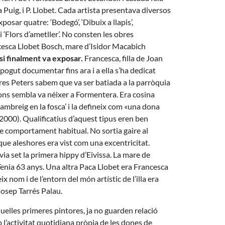
Puig, i P. Llobet. Cada artista presentava diversos
posar quatre: ‘Bodegó’, ‘Dibuix a llapis’,
i ‘Flors d’ametller’. No consten les obres
ncesca Llobet Bosch, mare d’Isidor Macabich
si finalment va exposar.
Francesca, filla de Joan
pogut documentar fins ara i a ella s’ha dedicat
rres Peters sabem que va ser batiada a la parròquia
egons sembla va néixer a Formentera. Era cosina
ambreig en la fosca’ i la defineix com «una dona
 2000). Qualificatius d’aquest tipus eren ben
e comportament habitual. No sortia gaire al
 que aleshores era vist com una excentricitat.
ia set la primera hippy d’Eivissa. La mare de
enia 63 anys. Una altra Paca Llobet era Francesca
 nom i de l’entorn del món artístic de l’illa era
osep Tarrés Palau.
elles primeres pintores, ja no guarden relació
 l’activitat quotidiana pròpia de les dones de