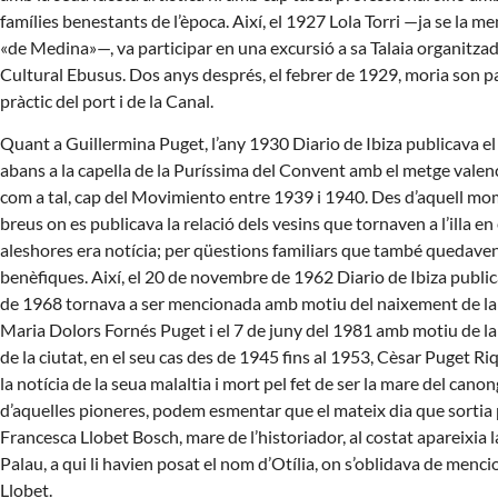
famílies benestants de l’època. Així, el 1927 Lola Torri —ja se la m
«de Medina»—, va participar en una excursió a sa Talaia organitzad
Cultural Ebusus. Dos anys després, el febrer de 1929, moria son pa
pràctic del port i de la Canal.
Quant a Guillermina Puget, l’any 1930 Diario de Ibiza publicava el
abans a la capella de la Puríssima del Convent amb el metge valencià
com a tal, cap del Movimiento entre 1939 i 1940. Des d’aquell mom
breus on es publicava la relació dels vesins que tornaven a l’illa en
aleshores era notícia; per qüestions familiars que també quedaven 
benèfiques. Així, el 20 de novembre de 1962 Diario de Ibiza publica
de 1968 tornava a ser mencionada amb motiu del naixement de la s
Maria Dolors Fornés Puget i el 7 de juny del 1981 amb motiu de la
de la ciutat, en el seu cas des de 1945 fins al 1953, Cèsar Puget 
la notícia de la seua malaltia i mort pel fet de ser la mare del can
d’aquelles pioneres, podem esmentar que el mateix dia que sortia p
Francesca Llobet Bosch, mare de l’historiador, al costat apareixia la
Palau, a qui li havien posat el nom d’Otília, on s’oblidava de menc
Llobet.