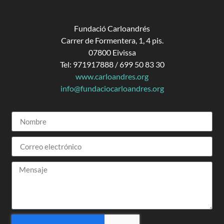
Fundació Carloandrés
Carrer de Formentera, 1, 4 pis.
07800 Eivissa
Tel: 971917888 / 699 50 83 30
www.carloandres.org
info@fundaciocarloandres.org