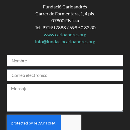
Fundació Carloandrés
Carrer de Formentera, 1, 4 pis.
07800 Eivissa
Tel: 971917888 / 699 50 83 30
www.carloandres.org
info@fundaciocarloandres.org