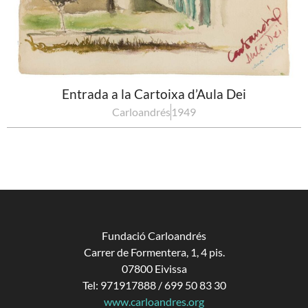
Entrada a la Cartoixa d’Aula Dei
Carloandrés
1949
Fundació Carloandrés
Carrer de Formentera, 1, 4 pis.
07800 Eivissa
Tel: 971917888 / 699 50 83 30
www.carloandres.org