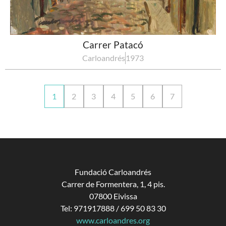
Carrer Patacó
Carloandrés
1973
1
2
3
4
5
6
7
Fundació Carloandrés
Carrer de Formentera, 1, 4 pis.
07800 Eivissa
Tel: 971917888 / 699 50 83 30
www.carloandres.org