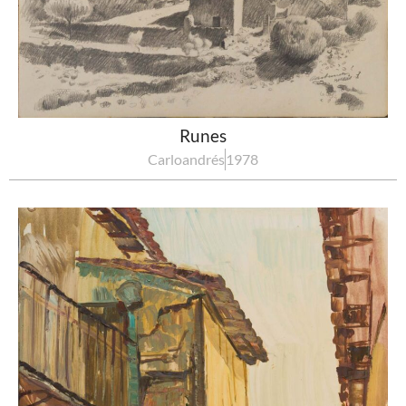
Runes
Carloandrés
1978