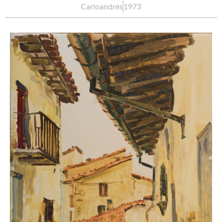
Carloandrés
1973