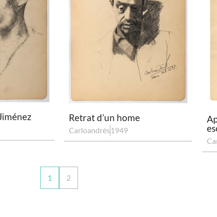
 Jiménez
Retrat d’un home
Ap
es
Carloandrés
1949
Ca
1
2