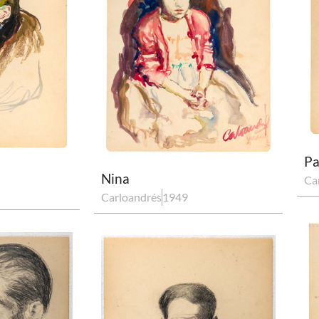
Pa
Nina
Ca
Carloandrés
1949