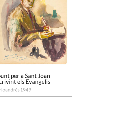
unt per a Sant Joan
crivint els Evangelis
rloandrés
1949