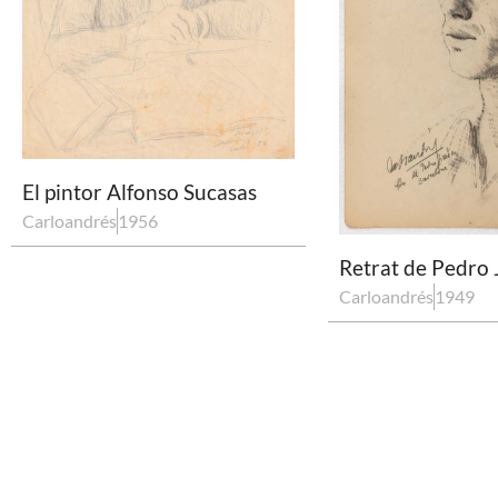
El pintor Alfonso Sucasas
Carloandrés
1956
Retrat de Pedro
Carloandrés
1949