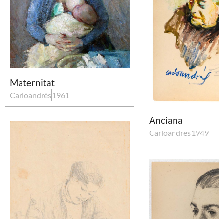
Maternitat
Carloandrés
1961
Anciana
Carloandrés
1949