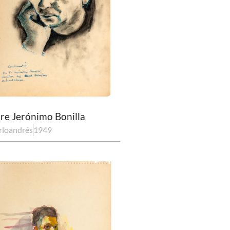
re Jerónimo Bonilla
rloandrés
1949