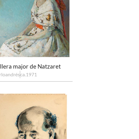
llera major de Natzaret
rloandrés
ca.1971