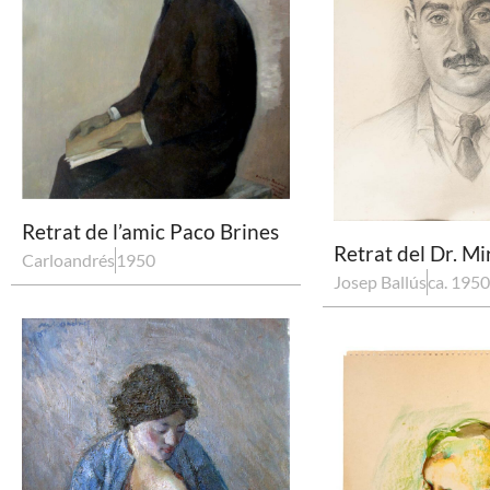
Retrat de l’amic Paco Brines
Retrat del Dr. M
Carloandrés
1950
Josep Ballús
ca. 1950