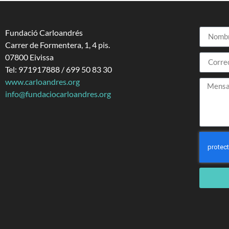
Fundació Carloandrés
Carrer de Formentera, 1, 4 pis.
07800 Eivissa
Tel: 971917888 / 699 50 83 30
www.carloandres.org
info@fundaciocarloandres.org