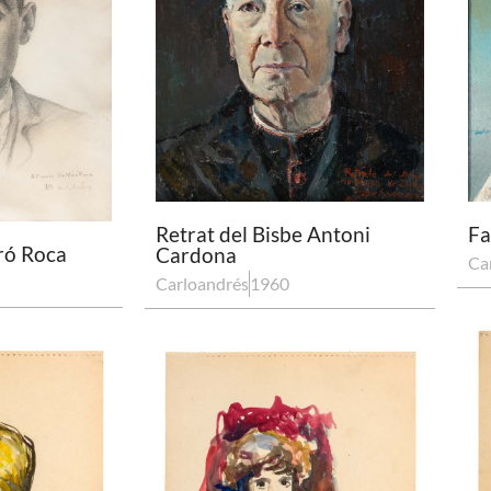
Retrat del Bisbe Antoni
Fa
iró Roca
Cardona
Ca
Carloandrés
1960