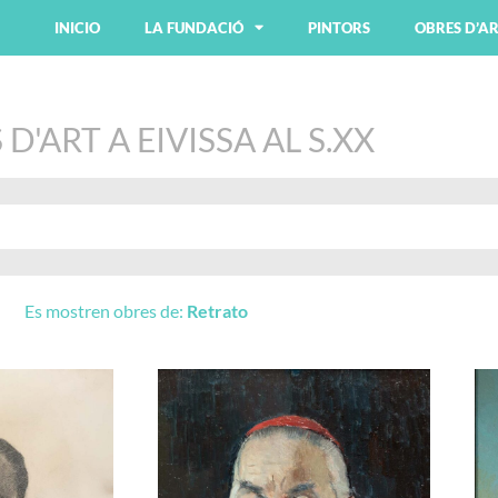
INICIO
LA FUNDACIÓ
PINTORS
OBRES D’A
D'ART A EIVISSA AL S.XX
Es mostren obres de:
Retrato