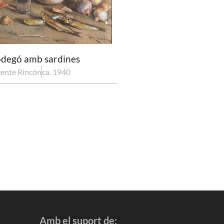
degó amb sardines
cente Rincón
ca. 1940
Amb el suport de: