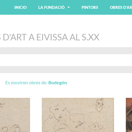
INICIO
LA FUNDACIÓ
PINTORS
OBRES D’A
D'ART A EIVISSA AL S.XX
Es mostren obres de:
Bodegón