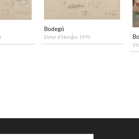
Bodegó
Bo
Elmyr d'Hory
ca. 1970
0
Vi