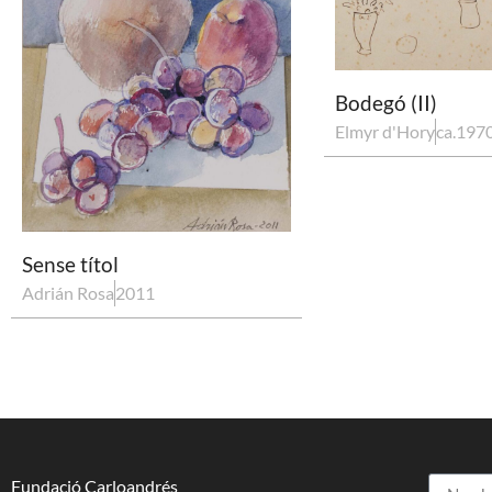
Bodegó (II)
Elmyr d'Hory
ca.197
Sense títol
Adrián Rosa
2011
Fundació Carloandrés