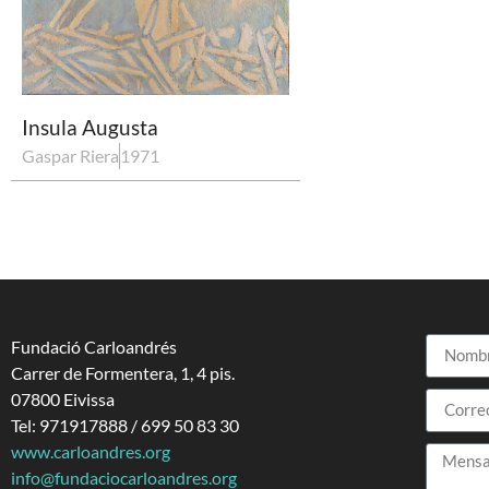
Insula Augusta
Gaspar Riera
1971
Fundació Carloandrés
Carrer de Formentera, 1, 4 pis.
07800 Eivissa
Tel: 971917888 / 699 50 83 30
www.carloandres.org
info@fundaciocarloandres.org