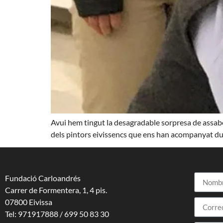
Avui hem tingut la desagradable sorpresa de assabe
dels pintors eivissencs que ens han acompanyat durant
Fundació Carloandrés
Carrer de Formentera, 1, 4 pis.
07800 Eivissa
Tel: 971917888 / 699 50 83 30