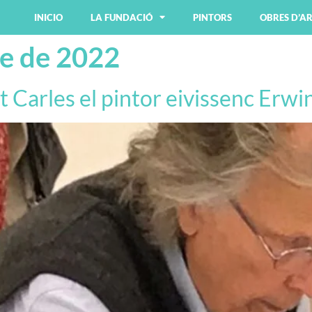
INICIO
LA FUNDACIÓ
PINTORS
OBRES D’A
re de 2022
t Carles el pintor eivissenc Erw