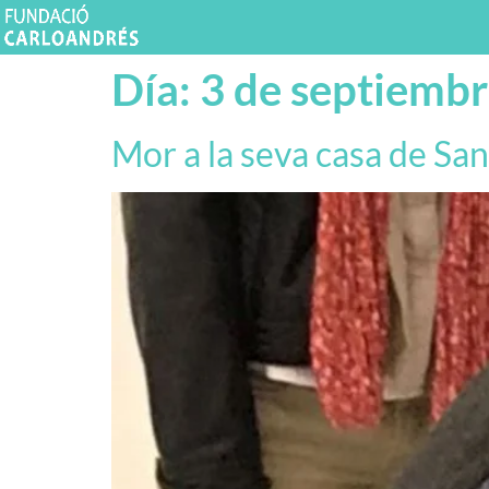
Día:
3 de septiemb
Mor a la seva casa de San