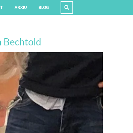
RT
ARXIU
BLOG
in Bechtold