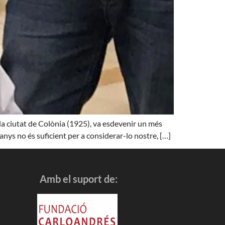
a ciutat de Colònia (1925), va esdevenir un més
 anys no és suficient per a considerar-lo nostre, […]
Amb el suport de: